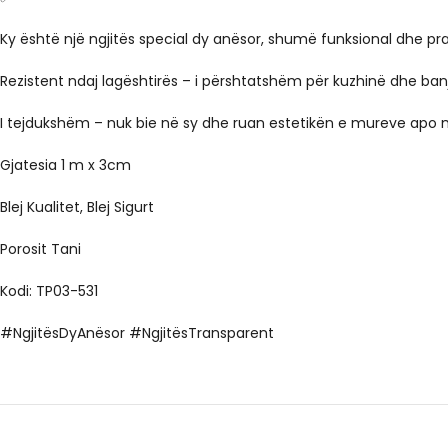
Ky është një ngjitës special dy anësor, shumë funksional dhe pra
Rezistent ndaj lagështirës
– i përshtatshëm për kuzhinë dhe ban
I tejdukshëm
– nuk bie në sy dhe ruan estetikën e mureve apo m
Gjatesia 1 m x 3cm
Blej Kualitet, Blej Sigurt
Porosit Tani
Kodi: TP03-531
#NgjitësDyAnësor #NgjitësTransparent