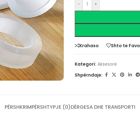
-
+
Krahaso
Shto te Favo
Kategori:
Aksesorë
Shpërndaje:
PËRSHKRIM
PËRSHTYPJE (0)
DËRGESA DHE TRANSPORTI