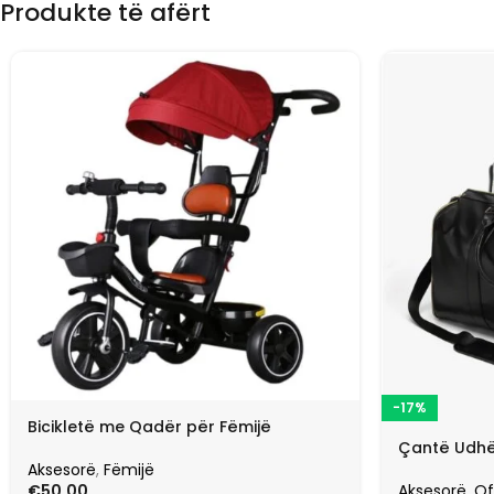
Produkte të afërt
-17%
Bicikletë me Qadër për Fëmijë
Çantë Udhë
Aksesorë
,
Fëmijë
Aksesorë
,
Of
€
50.00