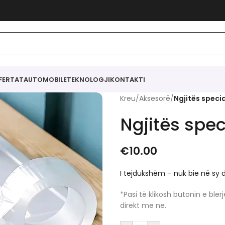
FERTAT
AUTOMOBILE
TEKNOLOGJI
KONTAKTI
Kreu
/
Aksesorë
/
Ngjitës speci
Ngjitës spec
€
10.00
I tejdukshëm
– nuk bie në sy 
*Pasi të klikosh butonin e bl
direkt me ne.