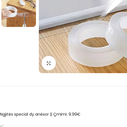
Click to enlarge
Ngjitës special dy anësor || Çmimi: 9.99€
✅