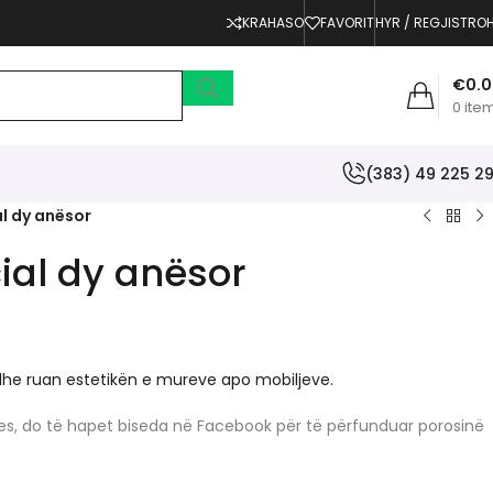
KRAHASO
FAVORIT
HYR / REGJISTRO
€
0.
0
ite
(383) 49 225 2
al dy anësor
ial dy anësor
dhe ruan estetikën e mureve apo mobiljeve.
erjes, do të hapet biseda në Facebook për të përfunduar porosinë