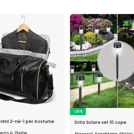
-25%
timi 2-në-1 për Kostume
Drita Solare set 10 cope
erta & Zbritje
Aksesorë
,
Kopshtaria
,
Shtëpi