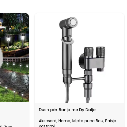
Dush për Banjo me Dy Dalje
Aksesorë
,
Home
,
Mjete pune Bau
,
Paisje
Pastrimi
 & Zyre