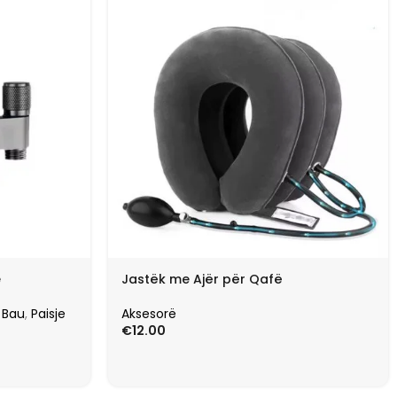
e
Jastëk me Ajër për Qafë
 Bau
,
Paisje
Aksesorë
€
12.00