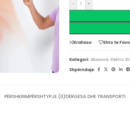
-
+
Krahaso
Shto te Favo
Kategori:
Aksesorë
,
Elektro S
Shpërndaje:
PËRSHKRIM
PËRSHTYPJE (0)
DËRGESA DHE TRANSPORTI