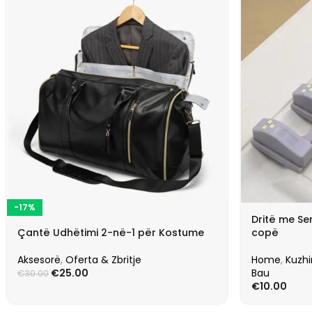
-17%
Dritë me Se
Çantë Udhëtimi 2-në-1 për Kostume
copë
Aksesorë
,
Oferta & Zbritje
Home
,
Kuzh
€
25.00
Bau
€
30.00
€
10.00