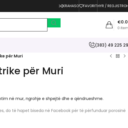
KRAHASO
FAVORIT
HYR / REGJISTRO
€
0.
0
ite
(383) 49 225 2
ke për Muri
rike për Muri
ntim në mur, ngrohje e shpejtë dhe e qëndrueshme.
erjes, do të hapet biseda në Facebook për të përfunduar porosinë