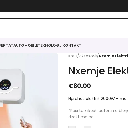
FERTAT
AUTOMOBILE
TEKNOLOGJI
KONTAKTI
Kreu
/
Aksesorë
/
Nxemje Elektri
Nxemje Elekt
€
80.00
Ngrohës elektrik 2000W – mo
*Pasi të klikosh butonin e bl
direkt me ne.