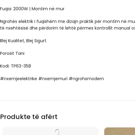
Fuqia: 2000W | Montim në mur
Ngrohës elektrik i fuqishëm me dizajn praktik për montim në mur
të nxehtësisë dhe përdorim të lehtë përmes kontrollit manual os
Blej Kualitet, Blej Sigurt
Porosit Tani
Kodi: TP63-358
#nxemjeelektrike #nxemjemuri #ngrohsmodern
Produkte të afërt