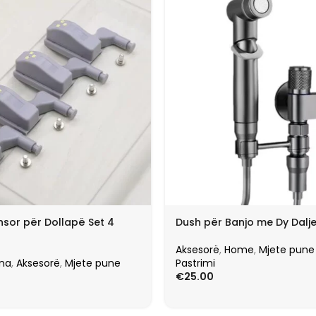
nsor për Dollapë Set 4
Dush për Banjo me Dy Dalj
Aksesorë
,
Home
,
Mjete pune
ina
,
Aksesorë
,
Mjete pune
Pastrimi
€
25.00