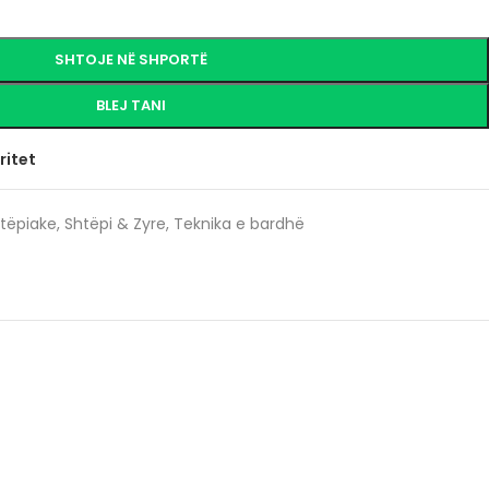
SHTOJE NË SHPORTË
BLEJ TANI
ritet
htëpiake
,
Shtëpi & Zyre
,
Teknika e bardhë