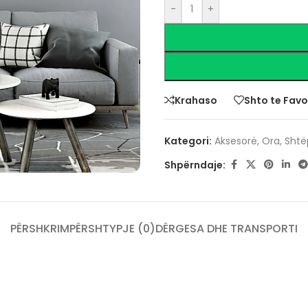
-
+
Krahaso
Shto te Favo
Kategori:
Aksesorë
,
Ora
,
Shtë
Shpërndaje:
PËRSHKRIM
PËRSHTYPJE (0)
DËRGESA DHE TRANSPORTI