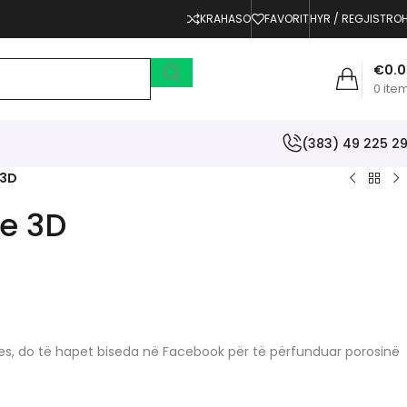
KRAHASO
FAVORIT
HYR / REGJISTRO
€
0.
0
ite
(383) 49 225 2
 3D
e 3D
erjes, do të hapet biseda në Facebook për të përfunduar porosinë