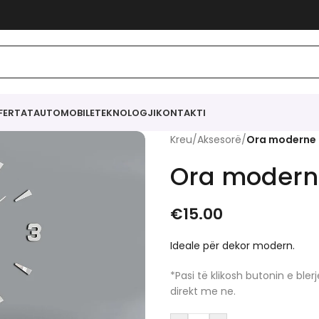
FERTAT
AUTOMOBILE
TEKNOLOGJI
KONTAKTI
Kreu
/
Aksesorë
/
Ora moderne
Ora modern
€
15.00
Ideale për dekor modern.
*Pasi të klikosh butonin e bl
direkt me ne.