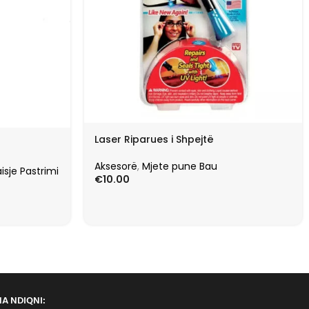
Laser Riparues i Shpejtë
Aksesorë
,
Mjete pune Bau
isje Pastrimi
€
10.00
NA NDIQNI: