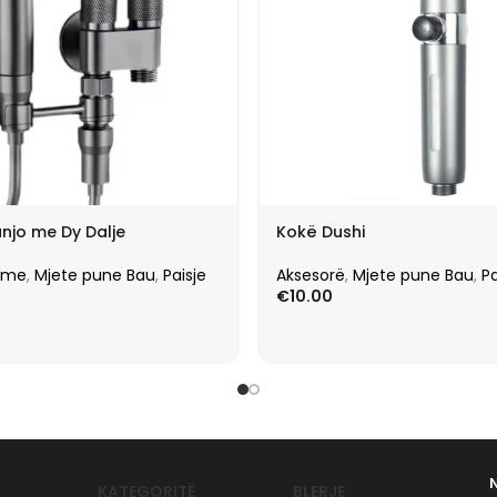
njo me Dy Dalje
Kokë Dushi
ome
,
Mjete pune Bau
,
Paisje
Aksesorë
,
Mjete pune Bau
,
Pa
€
10.00
KATEGORITË
BLERJE