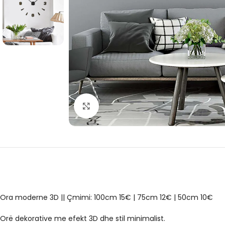
Click to enlarge
Ora moderne 3D || Çmimi: 100cm 15€ | 75cm 12€ | 50cm 10€
Orë dekorative me efekt 3D dhe stil minimalist.