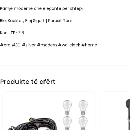
Pamje moderne dhe elegante për shtëpi.
Blej Kualitet, Blej Sigurt | Porosit Tani
Kodi: TP-716
#ore #3D #silver #modern #wallclock #home
Produkte të afërt