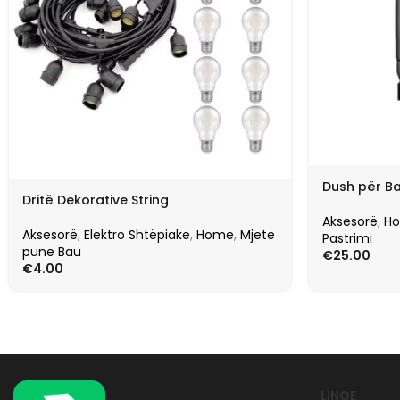
Dush për Ba
Dritë Dekorative String
Aksesorë
,
H
Aksesorë
,
Elektro Shtëpiake
,
Home
,
Mjete
Pastrimi
pune Bau
€
25.00
€
4.00
LINQE