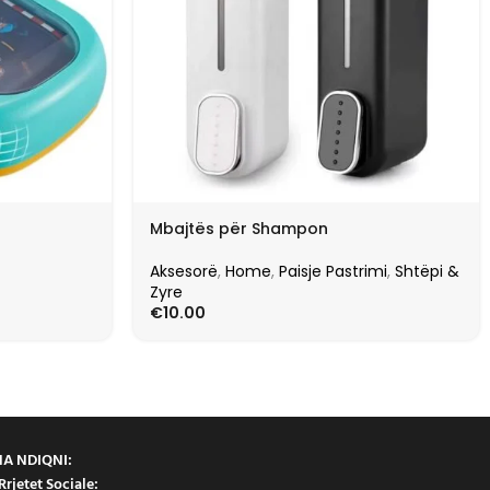
Mbajtës për Shampon
Aksesorë
,
Home
,
Paisje Pastrimi
,
Shtëpi &
Zyre
€
10.00
NA NDIQNI:
Rrjetet Sociale: