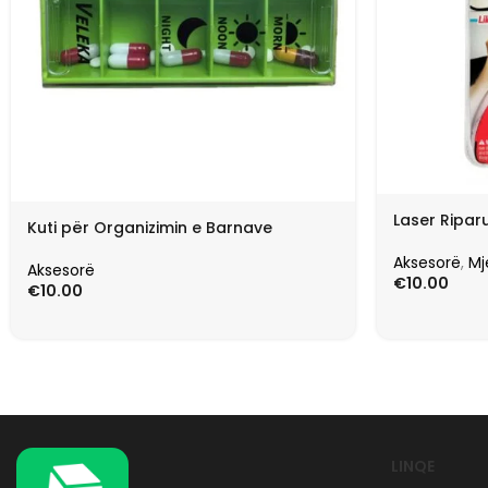
Laser Riparu
Kuti për Organizimin e Barnave
Aksesorë
,
Mj
Aksesorë
€
10.00
€
10.00
LINQE