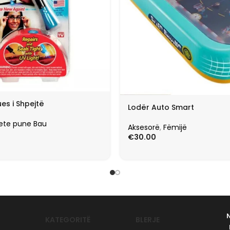
es i Shpejtë
Lodër Auto Smart
ete pune Bau
Aksesorë
,
Fëmijë
€
30.00
KATEGORITË
BLERJE