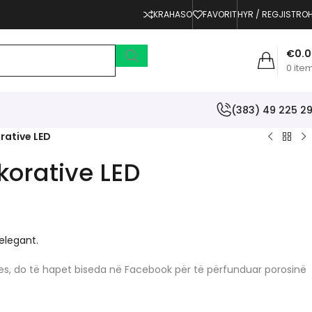
KRAHASO
FAVORIT
HYR / REGJISTRO
€
0.
0
ite
(383) 49 225 2
rative LED
korative LED
elegant.
erjes, do të hapet biseda në Facebook për të përfunduar porosinë