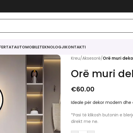
FERTAT
AUTOMOBILE
TEKNOLOGJI
KONTAKTI
Kreu
/
Aksesorë
/
Orë muri deko
Orë muri de
€
60.00
Ideale për dekor modern dhe 
*Pasi të klikosh butonin e bl
direkt me ne.