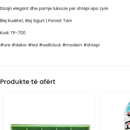
Dizajn elegant dhe pamje luksoze për shtëpi apo zyrë.
Blej Kualitet, Blej Sigurt | Porosit Tani
Kodi: TP-700
#ore #dekor #led #wallclock #modern #shtepi
Produkte të afërt