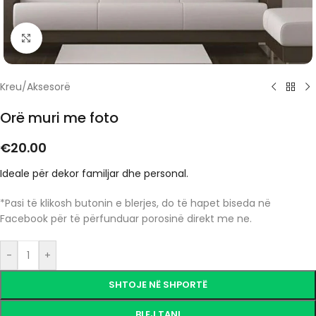
Click to enlarge
Kreu
/
Aksesorë
Orë muri me foto
€
20.00
Ideale për dekor familjar dhe personal.
*Pasi të klikosh butonin e blerjes, do të hapet biseda në
Facebook për të përfunduar porosinë direkt me ne.
-
+
SHTOJE NË SHPORTË
BLEJ TANI