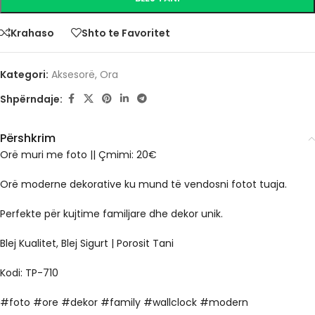
Krahaso
Shto te Favoritet
Kategori:
Aksesorë
,
Ora
Shpërndaje:
Përshkrim
Orë muri me foto || Çmimi: 20€
Orë moderne dekorative ku mund të vendosni fotot tuaja.
Perfekte për kujtime familjare dhe dekor unik.
Blej Kualitet, Blej Sigurt | Porosit Tani
Kodi: TP-710
#foto #ore #dekor #family #wallclock #modern