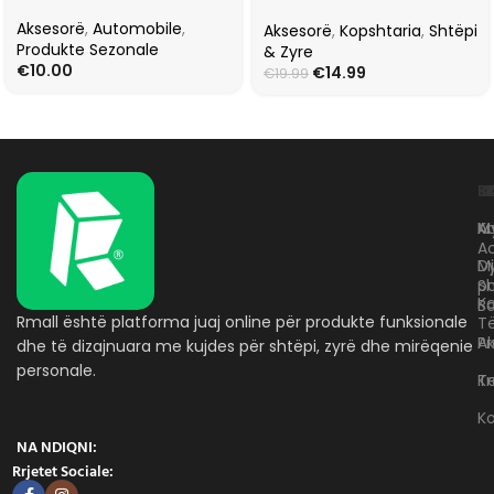
Aksesorë
,
Automobile
,
Aksesorë
,
Kopshtaria
,
Shtëpi
Produkte Sezonale
& Zyre
€
10.00
€
14.99
€
19.99
L
K
B
Kr
A
M
A
D
M
p
S
Ko
B
Rmall është platforma juaj online për produkte funksionale
T
A
Pr
dhe të dizajnuara me kujdes për shtëpi, zyrë dhe mirëqenie
personale.
Te
K
K
NA NDIQNI:
Rrjetet Sociale: