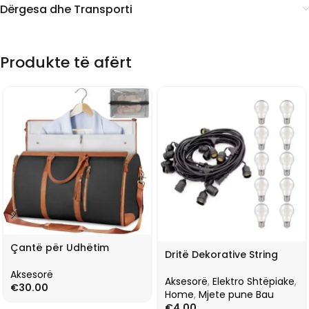
Dërgesa dhe Transporti
Produkte të afërt
Çantë për Udhëtim
Dritë Dekorative String
Aksesorë
Aksesorë
,
Elektro Shtëpiake
,
€
30.00
Home
,
Mjete pune Bau
€
4.00