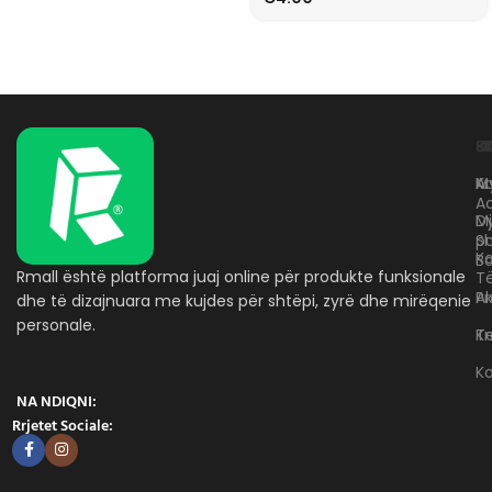
L
K
B
Kr
A
M
A
D
M
p
S
Ko
B
Rmall është platforma juaj online për produkte funksionale
T
A
Pr
dhe të dizajnuara me kujdes për shtëpi, zyrë dhe mirëqenie
personale.
Te
K
K
NA NDIQNI:
Rrjetet Sociale: