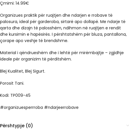
Çmimi: 14.99€
Organizues praktik për ruajtjen dhe ndarjen e rrobave të
palosura, ideal për garderoba, sirtarë apo dollapë. Me ndarje të
qarta dhe dizajn të palosshëm, ndihmon në ruajtjen e rendit
dhe kursimin e hapësirës. I përshtatshëm për bluza, pantallona,
çorape apo veshje të brendshme.
Material i qëndrueshëm dhe i lehtë për mirëmbajtje – zgjidhje
ideale për organizim të përditshëm.
Blej Kualitet, Blej Sigurt.
Porosit Tani.
Kodi: TP009-45
#organizuesperrroba #ndarjeerrobave
Përshtypje (0)