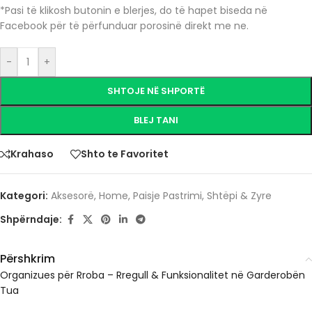
*Pasi të klikosh butonin e blerjes, do të hapet biseda në
Facebook për të përfunduar porosinë direkt me ne.
-
+
SHTOJE NË SHPORTË
BLEJ TANI
Krahaso
Shto te Favoritet
Kategori:
Aksesorë
,
Home
,
Paisje Pastrimi
,
Shtëpi & Zyre
Shpërndaje:
Përshkrim
Organizues për Rroba – Rregull & Funksionalitet në Garderobën
Tua