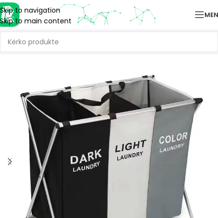
Skip to navigation
ME
Skip to main content