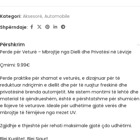
Kategori:
Aksesorë
,
Automobile
Shpërndaje:
Përshkrim
Perde për Veturë – Mbrojtje nga Dielli dhe Privatësi në Lëvizje
Çmimi: 9.99€
Perde praktike për xhamat e veturës, e dizajnuar për të
reduktuar ndriçimin e diellit dhe për të ruajtur freskinë dhe
privatësinë brenda automjetit. Me sistem montimi të lehtë dhe
material të qëndrueshëm, është e përshtatshme për shumicën
e llojeve të veturave. Ideale për udhëtime gjatë verës dhe
mbrojtje të fëmijëve nga rrezet UV.
Zgjidhje e thjeshtë për rehati maksimale gjatë çdo udhëtimi.
Blej Kualitet, Blej Sigurt