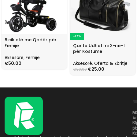
-17%
Bicikletë me Qadër për
Çantë Udhëtimi 2-në-1
Fëmijë
për Kostume
Aksesorë
,
Fëmijë
Aksesorë
,
Oferta & Zbritje
€
50.00
€
25.00
€
30.00
L
K
B
Kr
A
M
A
D
M
p
S
Ko
B