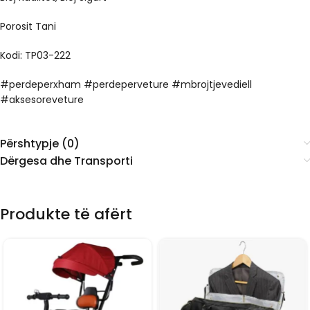
Porosit Tani
Kodi: TP03-222
#perdeperxham #perdeperveture #mbrojtjevediell
#aksesoreveture
Përshtypje (0)
Dërgesa dhe Transporti
Produkte të afërt