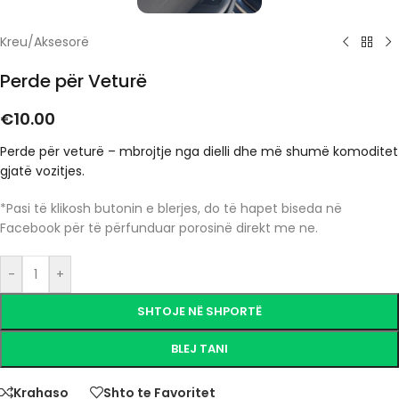
Kreu
/
Aksesorë
Perde për Veturë
€
10.00
Perde për veturë – mbrojtje nga dielli dhe më shumë komoditet
gjatë vozitjes.
*Pasi të klikosh butonin e blerjes, do të hapet biseda në
Facebook për të përfunduar porosinë direkt me ne.
-
+
SHTOJE NË SHPORTË
BLEJ TANI
Krahaso
Shto te Favoritet