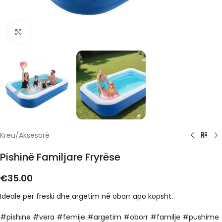
Click to enlarge
Kreu
/
Aksesorë
Pishinë Familjare Fryrëse
€
35.00
Ideale për freski dhe argëtim në oborr apo kopsht.
#pishine #vera #femije #argetim #oborr #familje #pushime