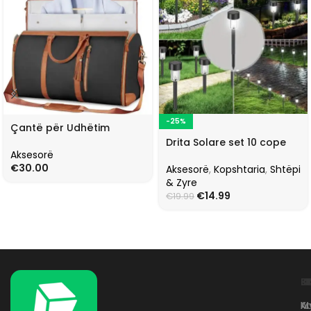
-25%
Çantë për Udhëtim
Drita Solare set 10 cope
Aksesorë
€
30.00
Aksesorë
,
Kopshtaria
,
Shtëpi
& Zyre
€
14.99
€
19.99
L
K
B
Kr
A
M