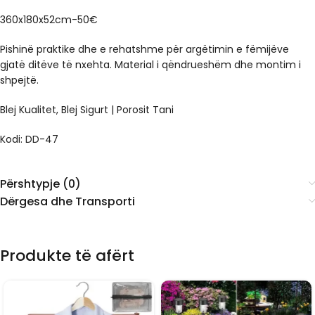
360x180x52cm-50€
Pishinë praktike dhe e rehatshme për argëtimin e fëmijëve
gjatë ditëve të nxehta. Material i qëndrueshëm dhe montim i
shpejtë.
Blej Kualitet, Blej Sigurt | Porosit Tani
Kodi: DD-47
Përshtypje (0)
Dërgesa dhe Transporti
Produkte të afërt