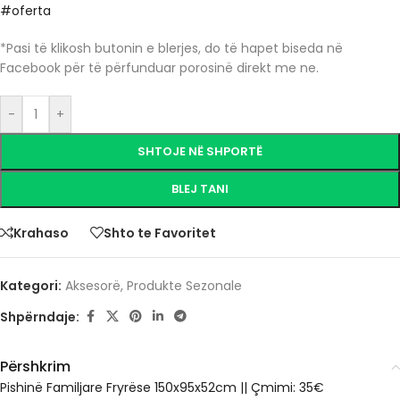
#oferta
*Pasi të klikosh butonin e blerjes, do të hapet biseda në
Facebook për të përfunduar porosinë direkt me ne.
-
+
SHTOJE NË SHPORTË
BLEJ TANI
Krahaso
Shto te Favoritet
Kategori:
Aksesorë
,
Produkte Sezonale
Shpërndaje:
Përshkrim
Pishinë Familjare Fryrëse 150x95x52cm || Çmimi: 35€