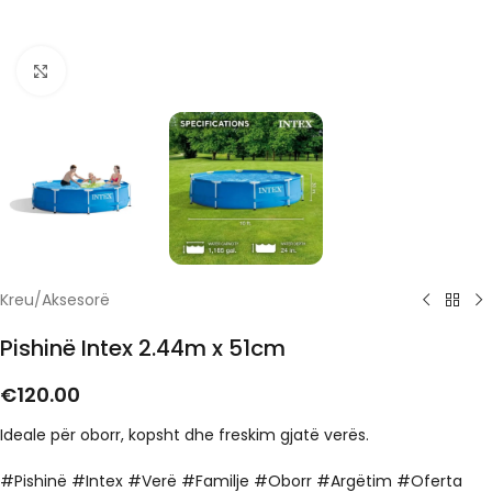
Click to enlarge
Kreu
/
Aksesorë
Pishinë Intex 2.44m x 51cm
€
120.00
Ideale për oborr, kopsht dhe freskim gjatë verës.
#Pishinë #Intex #Verë #Familje #Oborr #Argëtim #Oferta