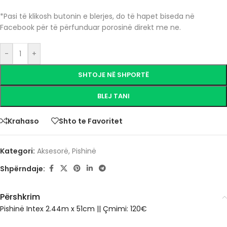
*Pasi të klikosh butonin e blerjes, do të hapet biseda në
Facebook për të përfunduar porosinë direkt me ne.
-
+
SHTOJE NË SHPORTË
BLEJ TANI
Krahaso
Shto te Favoritet
Kategori:
Aksesorë
,
Pishinë
Shpërndaje:
Përshkrim
Pishinë Intex 2.44m x 51cm
||
Çmimi: 120€