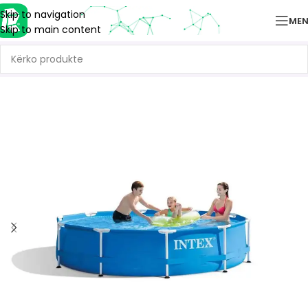
Skip to navigation
ME
Skip to main content