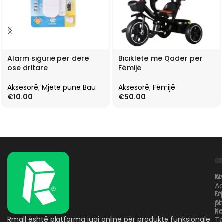
Alarm sigurie për derë
Bicikletë me Qadër për
ose dritare
Fëmijë
Aksesorë
,
Mjete pune Bau
Aksesorë
,
Fëmijë
€
10.00
€
50.00
L
K
B
Kr
A
M
A
D
M
p
S
Ko
B
Rmall është platforma juaj online për produkte funksionale
T