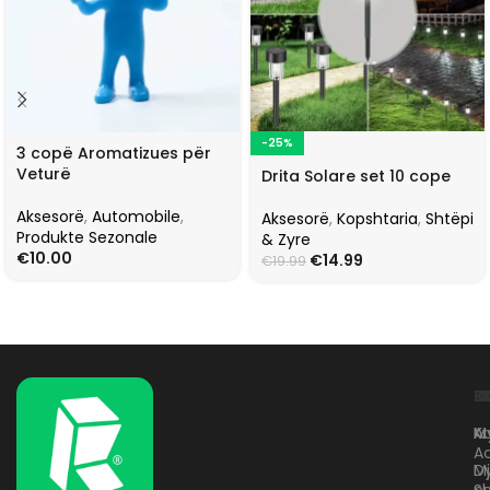
-25%
3 copë Aromatizues për
Veturë
Drita Solare set 10 cope
Aksesorë
,
Automobile
,
Aksesorë
,
Kopshtaria
,
Shtëpi
Produkte Sezonale
& Zyre
€
10.00
€
14.99
€
19.99
L
K
B
Kr
A
M
A
D
M