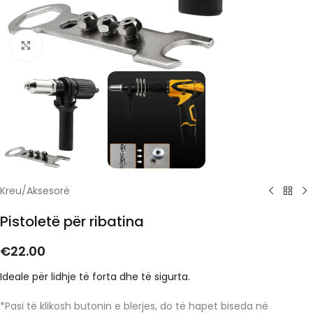
Click to enlarge
Kreu
/
Aksesorë
Pistoletë për ribatina
€
22.00
Ideale për lidhje të forta dhe të sigurta.
*Pasi të klikosh butonin e blerjes, do të hapet biseda në