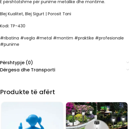
E përshtatshme për punime metalike dhe montime.
Blej Kualitet, Blej Sigurt | Porosit Tani
Kodi: TP-430
#ribatina #vegla #metal #montim #praktike #profesionale
#punime
Përshtypje (0)
Dërgesa dhe Transporti
Produkte të afërt