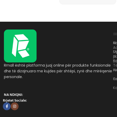
L
K
B
Kr
A
M
A
D
M
p
S
Ko
B
Rmall është platforma juaj online për produkte funksionale
T
A
Pr
dhe të dizajnuara me kujdes për shtëpi, zyrë dhe mirëqenie
personale.
Te
K
K
NA NDIQNI:
Rrjetet Sociale: