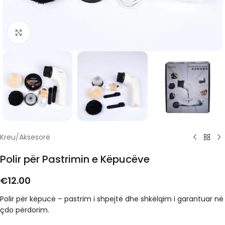
Click to enlarge
Kreu
/
Aksesorë
Polir për Pastrimin e Këpucëve
€
12.00
Polir për këpucë – pastrim i shpejtë dhe shkëlqim i garantuar në
çdo përdorim.