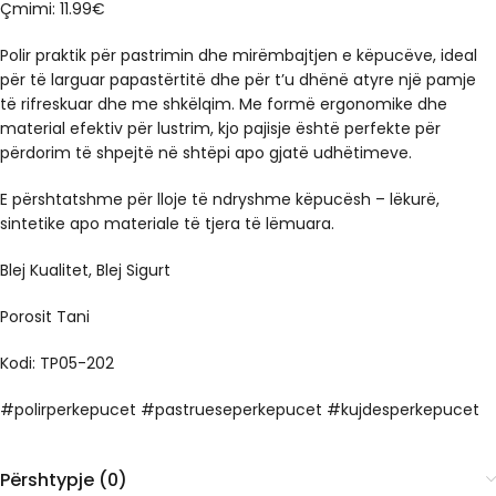
Çmimi: 11.99€
Polir praktik për pastrimin dhe mirëmbajtjen e këpucëve, ideal
për të larguar papastërtitë dhe për t’u dhënë atyre një pamje
të rifreskuar dhe me shkëlqim. Me formë ergonomike dhe
material efektiv për lustrim, kjo pajisje është perfekte për
përdorim të shpejtë në shtëpi apo gjatë udhëtimeve.
E përshtatshme për lloje të ndryshme këpucësh – lëkurë,
sintetike apo materiale të tjera të lëmuara.
Blej Kualitet, Blej Sigurt
Porosit Tani
Kodi: TP05-202
#polirperkepucet #pastrueseperkepucet #kujdesperkepucet
Përshtypje (0)