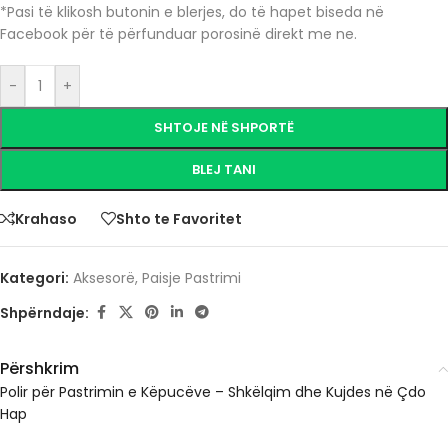
*Pasi të klikosh butonin e blerjes, do të hapet biseda në
Facebook për të përfunduar porosinë direkt me ne.
-
+
SHTOJE NË SHPORTË
BLEJ TANI
Krahaso
Shto te Favoritet
Kategori:
Aksesorë
,
Paisje Pastrimi
Shpërndaje:
Përshkrim
Polir për Pastrimin e Këpucëve – Shkëlqim dhe Kujdes në Çdo
Hap