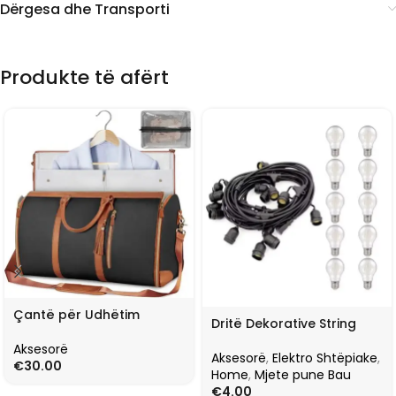
Dërgesa dhe Transporti
Produkte të afërt
Çantë për Udhëtim
Dritë Dekorative String
Aksesorë
Aksesorë
,
Elektro Shtëpiake
,
€
30.00
Home
,
Mjete pune Bau
€
4.00