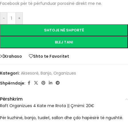
Facebook për të përfunduar porosinë direkt me ne.
-
+
SHTOJE NË SHPORTË
BLEJ TANI
Krahaso
Shto te Favoritet
Kategori:
Aksesorë
,
Banjo
,
Organizues
Shpërndaje:
Përshkrim
Raft Organizues 4 Kate me Rrota || Çmimi: 20€
Për kuzhinë, banjo, tualet, sallon dhe çdo hapësirë të ngushtë.