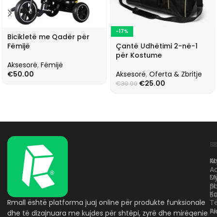
-17%
Bicikletë me Qadër për
Çantë Udhëtimi 2-në-1
Fëmijë
për Kostume
Aksesorë
,
Fëmijë
Aksesorë
,
Oferta & Zbritje
€
50.00
€
25.00
€
30.00
L
K
B
Kr
A
M
A
D
M
p
S
Ko
B
Rmall është platforma juaj online për produkte funksionale
T
A
Pr
dhe të dizajnuara me kujdes për shtëpi, zyrë dhe mirëqenie