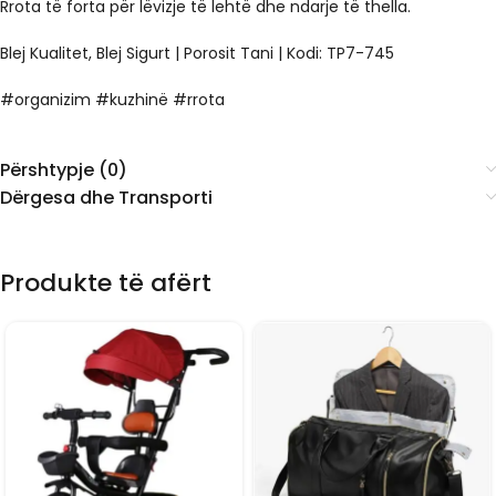
Rrota të forta për lëvizje të lehtë dhe ndarje të thella.
Blej Kualitet, Blej Sigurt | Porosit Tani |
Kodi: TP7-745
#organizim #kuzhinë #rrota
Përshtypje (0)
Dërgesa dhe Transporti
Produkte të afërt