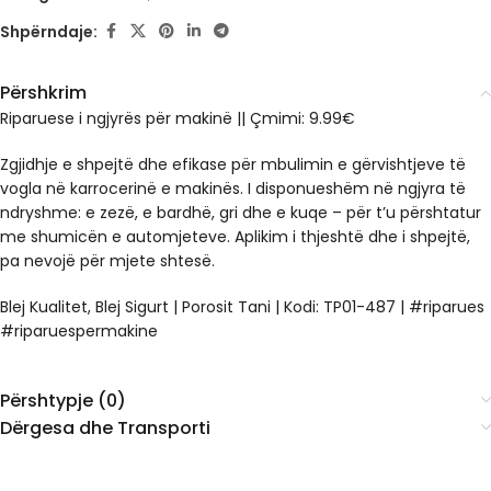
Shpërndaje:
Përshkrim
Riparuese i ngjyrës për makinë
|| Çmimi: 9.99€
Zgjidhje e shpejtë dhe efikase për mbulimin e gërvishtjeve të
vogla në karrocerinë e makinës. I disponueshëm në ngjyra të
ndryshme: e zezë, e bardhë, gri dhe e kuqe – për t’u përshtatur
me shumicën e automjeteve. Aplikim i thjeshtë dhe i shpejtë,
pa nevojë për mjete shtesë.
Blej Kualitet, Blej Sigurt | Porosit Tani | Kodi: TP01-487 | #riparues
#riparuespermakine
Përshtypje (0)
Dërgesa dhe Transporti