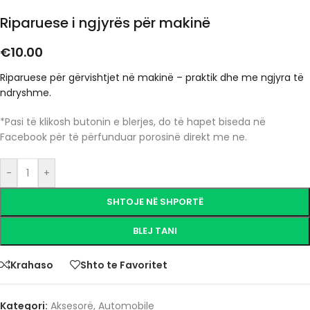
Riparuese i ngjyrës për makinë
€
10.00
Riparuese për gërvishtjet në makinë – praktik dhe me ngjyra të
ndryshme.
*Pasi të klikosh butonin e blerjes, do të hapet biseda në
Facebook për të përfunduar porosinë direkt me ne.
-
+
SHTOJE NË SHPORTË
BLEJ TANI
Krahaso
Shto te Favoritet
Kategori:
Aksesorë
,
Automobile