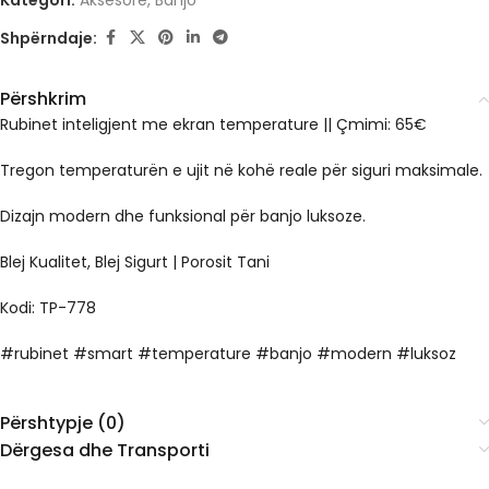
Kategori:
Aksesorë
,
Banjo
Shpërndaje:
Përshkrim
Rubinet inteligjent me ekran temperature || Çmimi: 65€
Tregon temperaturën e ujit në kohë reale për siguri maksimale.
Dizajn modern dhe funksional për banjo luksoze.
Blej Kualitet, Blej Sigurt | Porosit Tani
Kodi: TP-778
#rubinet #smart #temperature #banjo #modern #luksoz
Përshtypje (0)
Dërgesa dhe Transporti