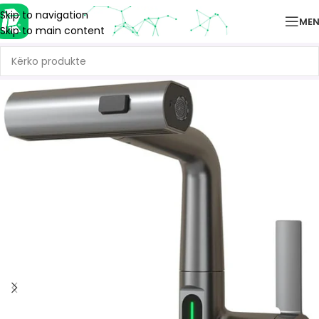
Skip to navigation
ME
Skip to main content