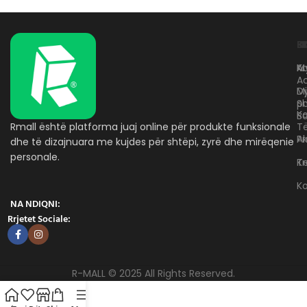
L
K
B
Kr
A
M
A
D
M
p
S
Ko
B
Rmall është platforma juaj online për produkte funksionale
T
A
Pr
dhe të dizajnuara me kujdes për shtëpi, zyrë dhe mirëqenie
personale.
Te
K
K
NA NDIQNI:
Rrjetet Sociale:
R-MALL © 2025 All Rights Reserved.