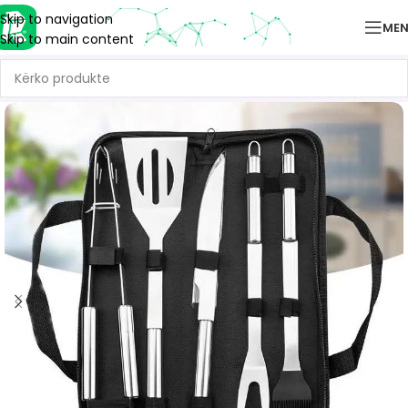
Skip to navigation
ME
Skip to main content