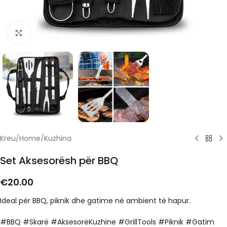
Click to enlarge
Kreu
/
Home
/
Kuzhina
Set Aksesorësh për BBQ
€
20.00
Ideal për BBQ, piknik dhe gatime në ambient të hapur.
#BBQ #Skarë #AksesorëKuzhine #GrillTools #Piknik #Gatim