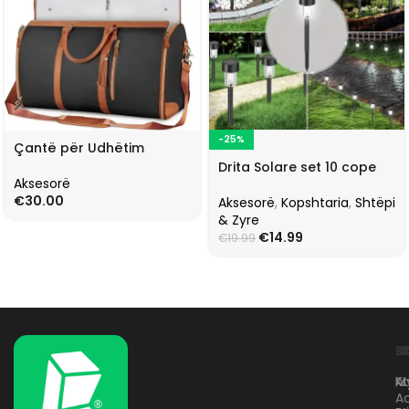
-25%
Çantë për Udhëtim
Drita Solare set 10 cope
Aksesorë
€
30.00
Aksesorë
,
Kopshtaria
,
Shtëpi
& Zyre
€
14.99
€
19.99
L
K
B
Kr
A
M
A