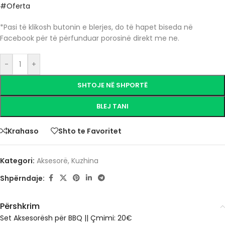
#Oferta
*Pasi të klikosh butonin e blerjes, do të hapet biseda në
Facebook për të përfunduar porosinë direkt me ne.
-
+
SHTOJE NË SHPORTË
BLEJ TANI
Krahaso
Shto te Favoritet
Kategori:
Aksesorë
,
Kuzhina
Shpërndaje:
Përshkrim
Set Aksesorësh për BBQ
||
Çmimi: 20€