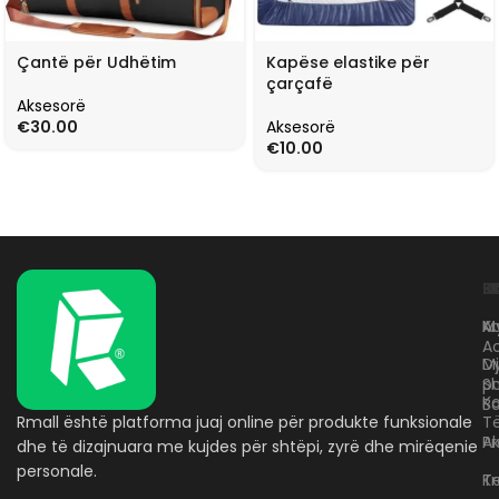
Çantë për Udhëtim
Kapëse elastike për
çarçafë
Aksesorë
€
30.00
Aksesorë
€
10.00
L
K
B
Kr
A
M
A
D
M
p
S
Ko
B
Rmall është platforma juaj online për produkte funksionale
T
A
Pr
dhe të dizajnuara me kujdes për shtëpi, zyrë dhe mirëqenie
personale.
Te
K