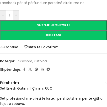
Facebook për të përfunduar porosinë direkt me ne.
-
+
SHTOJE NË SHPORTË
BLEJ TANI
Krahaso
Shto te Favoritet
Kategori:
Aksesorë
,
Kuzhina
Shpërndaje:
Përshkrim
Set Enësh Gatimi || Çmimi: 60€
Set profesional me cilësi të lartë, i përshtatshëm për të gjitha
llojet e sobave.