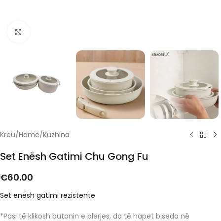
Click to enlarge
Kreu
/
Home
/
Kuzhina
Set Enësh Gatimi Chu Gong Fu
€
60.00
Set enësh gatimi rezistente
*Pasi të klikosh butonin e blerjes, do të hapet biseda në