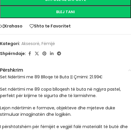
BLEJ TANI
Krahaso
Shto te Favoritet
Kategori:
Aksesorë
,
Fëmijë
Shpërndaje:
Përshkrim
Set Ndërtimi me 89 Blloqe të Buta || Çmimi: 21.99€
Set ndërtimi me 89 copa blloqesh të buta në ngjyra pastel,
perfekt për krijime të sigurta dhe të larmishme.
Lejon ndërtimin e formave, objekteve dhe mjeteve duke
stimuluar imagjinatën dhe logjikën.
I përshtatshëm për fëmijët e vegjël falë materialit të butë dhe