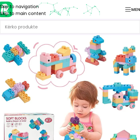
Skip to navigation
ME
Skip to main content