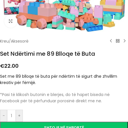
Click to enlarge
Kreu
/
Aksesorë
Set Ndërtimi me 89 Blloqe të Buta
€
22.00
Set me 89 blloqe të buta për ndërtim të sigurt dhe zhvillim
kreativ për fëmijë.
*Pasi të klikosh butonin e blerjes, do të hapet biseda në
Facebook për të përfunduar porosinë direkt me ne.
-
+
SHTOJE NË SHPORTË