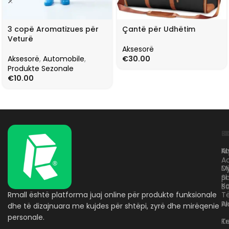
3 copë Aromatizues për
Çantë për Udhëtim
Veturë
Aksesorë
Aksesorë
,
Automobile
,
€
30.00
Produkte Sezonale
€
10.00
L
K
B
Kr
A
M
A
D
M
p
S
Ko
B
Rmall është platforma juaj online për produkte funksionale
T
A
Pr
dhe të dizajnuara me kujdes për shtëpi, zyrë dhe mirëqenie
personale.
Te
K