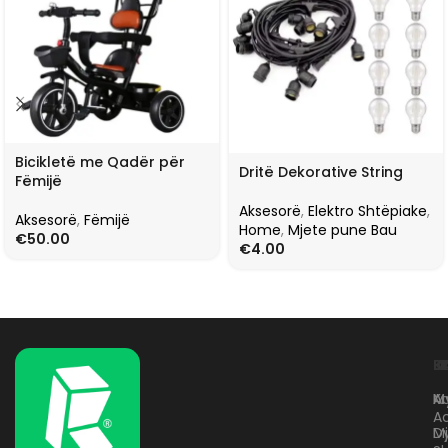
Bicikletë me Qadër për
Dritë Dekorative String
Fëmijë
Aksesorë
,
Elektro Shtëpiake
,
Aksesorë
,
Fëmijë
Home
,
Mjete pune Bau
€
50.00
€
4.00
L
K
B
Kr
A
M
A
D
M