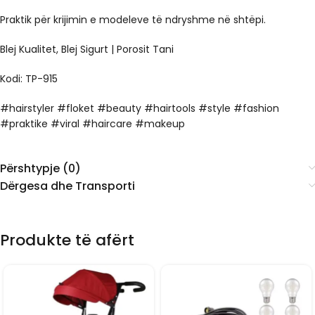
Praktik për krijimin e modeleve të ndryshme në shtëpi.
Blej Kualitet, Blej Sigurt | Porosit Tani
Kodi: TP-915
#hairstyler #floket #beauty #hairtools #style #fashion
#praktike #viral #haircare #makeup
Përshtypje (0)
Dërgesa dhe Transporti
Produkte të afërt