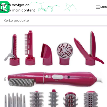
Skip to navigation
ME
Skip to main content