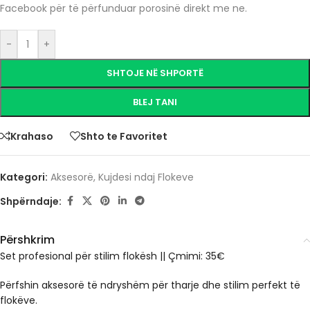
Facebook për të përfunduar porosinë direkt me ne.
-
+
SHTOJE NË SHPORTË
BLEJ TANI
Krahaso
Shto te Favoritet
Kategori:
Aksesorë
,
Kujdesi ndaj Flokeve
Shpërndaje:
Përshkrim
Set profesional për stilim flokësh || Çmimi: 35€
Përfshin aksesorë të ndryshëm për tharje dhe stilim perfekt të
flokëve.