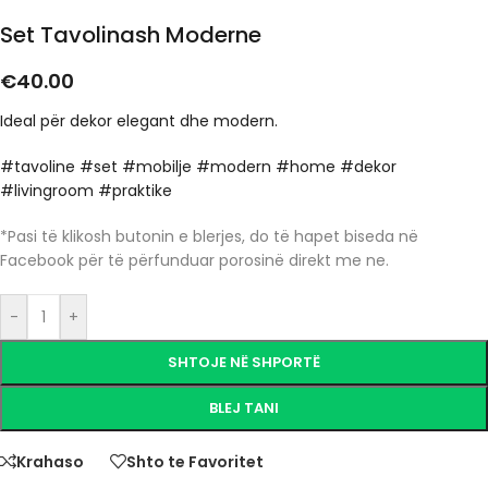
Set Tavolinash Moderne
€
40.00
Ideal për dekor elegant dhe modern.
#tavoline #set #mobilje #modern #home #dekor
#livingroom #praktike
*Pasi të klikosh butonin e blerjes, do të hapet biseda në
Facebook për të përfunduar porosinë direkt me ne.
-
+
SHTOJE NË SHPORTË
BLEJ TANI
Krahaso
Shto te Favoritet