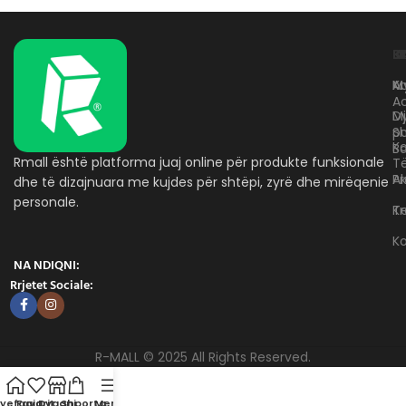
L
K
B
Kr
A
M
A
D
M
p
S
Ko
B
Rmall është platforma juaj online për produkte funksionale
T
A
Pr
dhe të dizajnuara me kujdes për shtëpi, zyrë dhe mirëqenie
personale.
Te
K
K
NA NDIQNI:
Rrjetet Sociale:
R-MALL © 2025 All Rights Reserved.
yefaqja
Favorit
Dyqani
Shporta
Menu