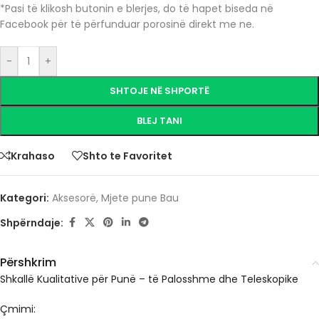
*Pasi të klikosh butonin e blerjes, do të hapet biseda në
Facebook për të përfunduar porosinë direkt me ne.
-
+
SHTOJE NË SHPORTË
BLEJ TANI
Krahaso
Shto te Favoritet
Kategori:
Aksesorë
,
Mjete pune Bau
Shpërndaje:
Përshkrim
Shkallë Kualitative për Punë – të Palosshme dhe Teleskopike
Çmimi: