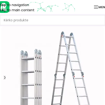
Skip to navigation
ME
Skip to main content