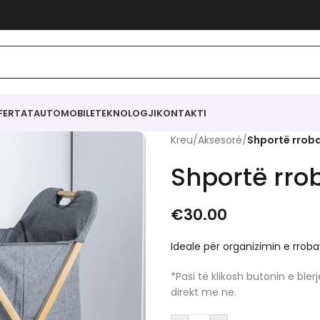
FERTAT
AUTOMOBILE
TEKNOLOGJI
KONTAKTI
Kreu
/
Aksesorë
/
Shportë rrob
Shportë rro
€
30.00
Ideale për organizimin e rroba
*Pasi të klikosh butonin e bl
direkt me ne.