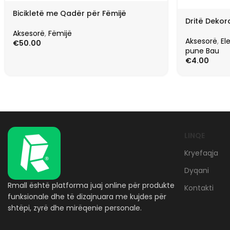
Bicikletë me Qadër për Fëmijë
Dritë Dekora
Aksesorë
,
Fëmijë
Aksesorë
,
El
€
50.00
pune Bau
€
4.00
LINQE
Kryefaqja
Dyqani
Rmall është platforma juaj online për produkte
Kontakti
funksionale dhe të dizajnuara me kujdes për
shtëpi, zyrë dhe mirëqenie personale.