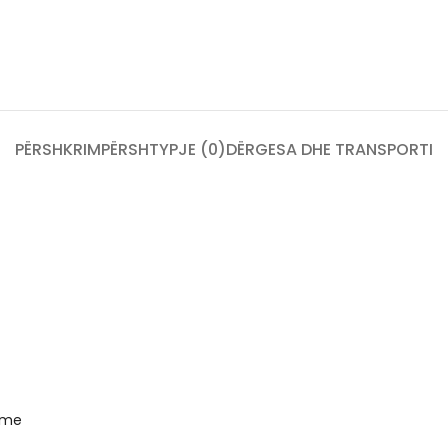
PËRSHKRIM
PËRSHTYPJE (0)
DËRGESA DHE TRANSPORTI
ome