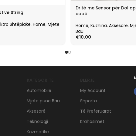
Dritë me Sensor për Dollap
tive String
copë
ektro Shtëpiake
,
Home
,
Mjete
Home
,
Kuzhina
,
Aksesorë
,
Mj
Bau
€
10.00
KATEGORITË
BLERJE
Automobile
My Account
Mjete pune Bau
Shporta
Aksesorë
Të Preferuarat
Teknologji
Krahasimet
Kozmetikë