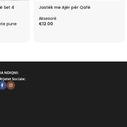
ë Set 4
Jastëk me Ajër për Qafë
Aksesorë
ete pune
€
12.00
NA NDIQNI:
Rrjetet Sociale: