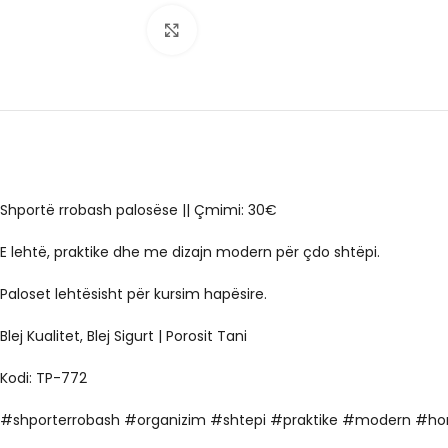
Click to enlarge
Shportë rrobash palosëse || Çmimi: 30€
E lehtë, praktike dhe me dizajn modern për çdo shtëpi.
Paloset lehtësisht për kursim hapësire.
Blej Kualitet, Blej Sigurt | Porosit Tani
Kodi: TP-772
#shporterrobash #organizim #shtepi #praktike #modern #h