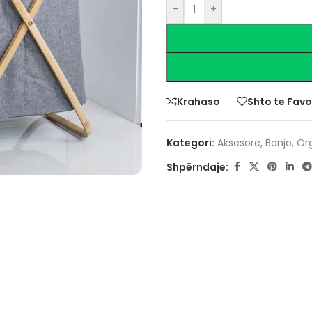
-
+
Krahaso
Shto te Favo
Kategori:
Aksesorë
,
Banjo
,
Or
Shpërndaje: