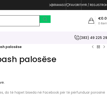
KRAHASO
FAVORIT
HYR / REGJISTRO
€
0.
0
ite
(383) 49 225 2
ash palosëse
bash palosëse
ve.
erjes, do të hapet biseda në Facebook për të përfunduar porosinë