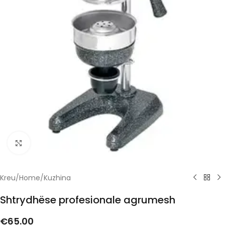
Click to enlarge
Kreu
/
Home
/
Kuzhina
Shtrydhëse profesionale agrumesh
€
65.00