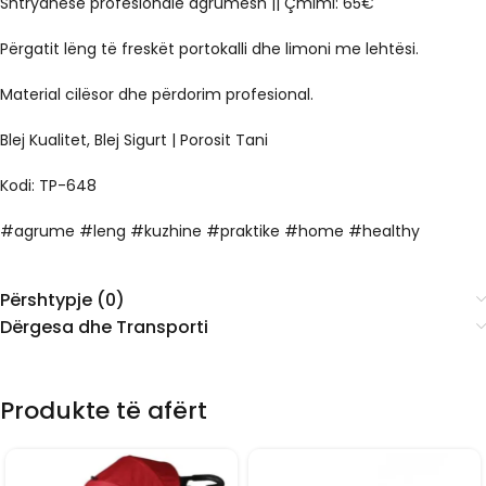
Shtrydhëse profesionale agrumesh || Çmimi: 65€
Përgatit lëng të freskët portokalli dhe limoni me lehtësi.
Material cilësor dhe përdorim profesional.
Blej Kualitet, Blej Sigurt | Porosit Tani
Kodi: TP-648
#agrume #leng #kuzhine #praktike #home #healthy
Përshtypje (0)
Dërgesa dhe Transporti
Produkte të afërt