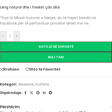
Lëng natyral dhe i freskët çdo ditë.
*Pasi të klikosh butonin e blerjes, do të hapet biseda në
Facebook për të përfunduar porosinë direkt me ne.
-
+
SHTOJE NË SHPORTË
BLEJ TANI
Krahaso
Shto te Favoritet
Kategori:
Aksesorë
,
Kuzhina
Shpërndaje:
Përshkrim