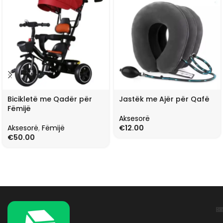
Bicikletë me Qadër për
Jastëk me Ajër për Qafë
Fëmijë
Aksesorë
Aksesorë
,
Fëmijë
€
12.00
€
50.00
L
K
B