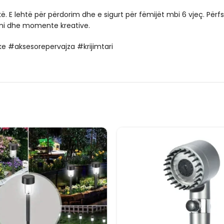
. E lehtë për përdorim dhe e sigurt për fëmijët mbi 6 vjeç. Për
limi dhe momente kreative.
floke #aksesorepervajza #krijimtari