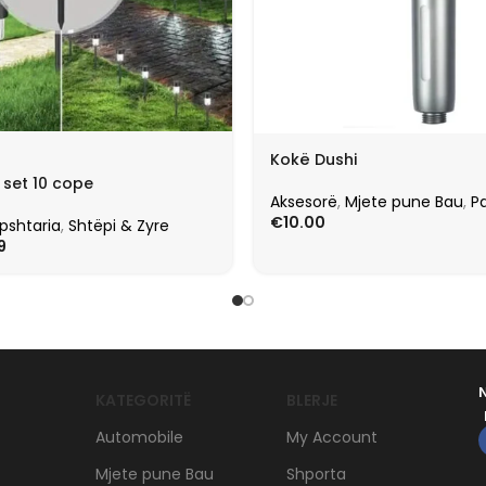
Kokë Dushi
 set 10 cope
Aksesorë
,
Mjete pune Bau
,
Pa
€
10.00
pshtaria
,
Shtëpi & Zyre
9
KATEGORITË
BLERJE
Automobile
My Account
Mjete pune Bau
Shporta