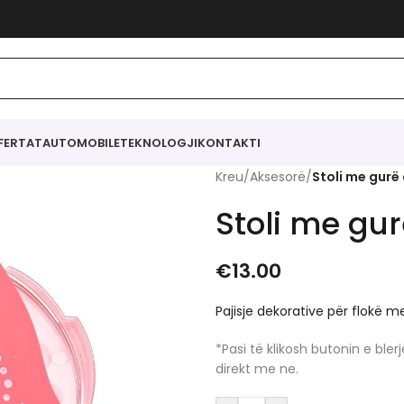
FERTAT
AUTOMOBILE
TEKNOLOGJI
KONTAKTI
Kreu
/
Aksesorë
/
Stoli me gurë 
Stoli me gur
€
13.00
Pajisje dekorative për flokë 
*Pasi të klikosh butonin e bl
direkt me ne.