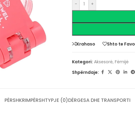
-
+
Krahaso
Shto te Favo
Kategori:
Aksesorë
,
Fëmijë
Shpërndaje:
PËRSHKRIM
PËRSHTYPJE (0)
DËRGESA DHE TRANSPORTI