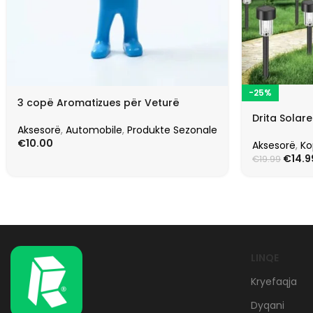
-25%
3 copë Aromatizues për Veturë
Drita Solare
Aksesorë
,
Automobile
,
Produkte Sezonale
€
10.00
Aksesorë
,
Ko
€
14.9
€
19.99
LINQE
Kryefaqja
Dyqani