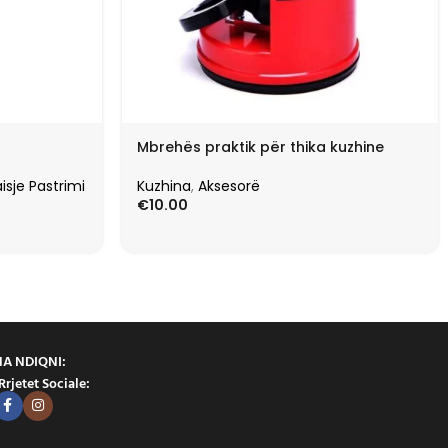
Mbrehës praktik për thika kuzhine
isje Pastrimi
Kuzhina
,
Aksesorë
€
10.00
NA NDIQNI:
Rrjetet Sociale: