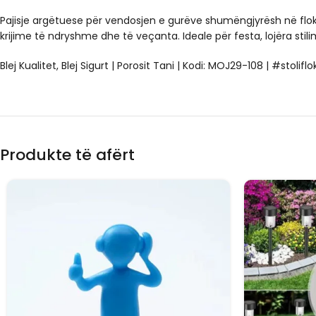
Pajisje argëtuese për vendosjen e gurëve shumëngjyrësh në flokë
krijime të ndryshme dhe të veçanta. Ideale për festa, lojëra sti
Blej Kualitet, Blej Sigurt | Porosit Tani | Kodi: MOJ29-108 | #stoli
Produkte të afërt