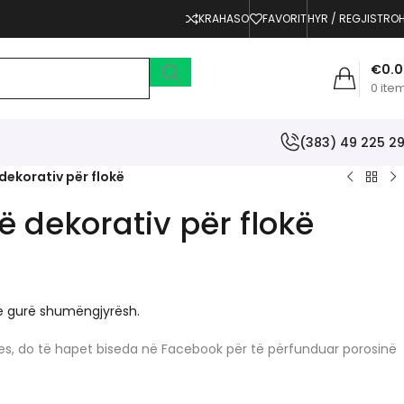
KRAHASO
FAVORIT
HYR / REGJISTRO
€
0.
0
ite
(383) 49 225 2
dekorativ për flokë
ë dekorativ për flokë
me gurë shumëngjyrësh.
erjes, do të hapet biseda në Facebook për të përfunduar porosinë