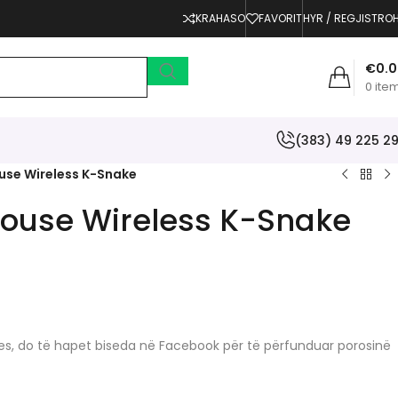
KRAHASO
FAVORIT
HYR / REGJISTRO
€
0.
0
ite
(383) 49 225 2
use Wireless K-Snake
Mouse Wireless K-Snake
erjes, do të hapet biseda në Facebook për të përfunduar porosinë