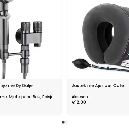
njo me Dy Dalje
Jastëk me Ajër për Qafë
ome
,
Mjete pune Bau
,
Paisje
Aksesorë
€
12.00