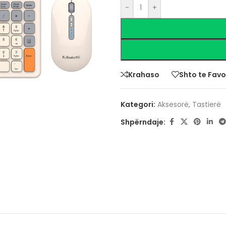
-
+
Krahaso
Shto te Favo
Kategori:
Aksesorë
,
Tastierë
Shpërndaje: