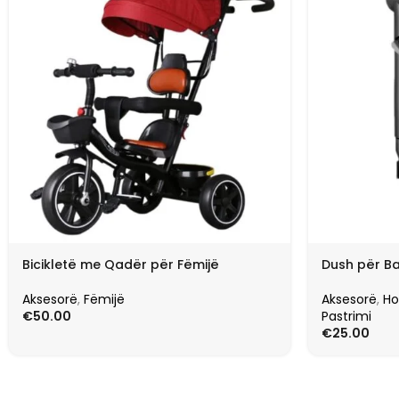
Bicikletë me Qadër për Fëmijë
Dush për Ba
Aksesorë
,
Fëmijë
Aksesorë
,
H
€
50.00
Pastrimi
€
25.00