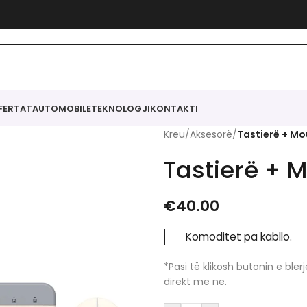
FERTAT
AUTOMOBILE
TEKNOLOGJI
KONTAKTI
Kreu
/
Aksesorë
/
Tastierë + Mo
Tastierë + 
€
40.00
Komoditet pa kabllo.
*Pasi të klikosh butonin e bl
direkt me ne.