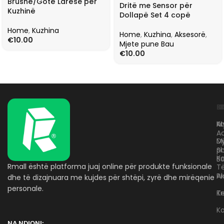
Brushë/Gotë Larëse për
Dritë me Sensor për
Kuzhinë
Dollapë Set 4 copë
Home
,
Kuzhina
Home
,
Kuzhina
,
Aksesorë
,
€
10.00
Mjete pune Bau
€
10.00
L
K
B
Kr
A
M
A
D
M
p
S
Ko
B
Rmall është platforma juaj online për produkte funksionale
T
A
Pr
dhe të dizajnuara me kujdes për shtëpi, zyrë dhe mirëqenie
personale.
Te
K
K
NA NDIQNI: