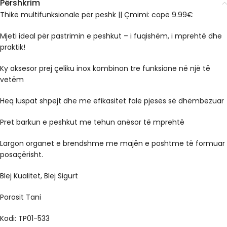
Përshkrim
Thikë multifunksionale për peshk
|| Çmimi: copë 9.99€
Mjeti ideal për pastrimin e peshkut – i fuqishëm, i mprehtë dhe
praktik!
Ky aksesor prej
çeliku inox
kombinon tre funksione në një të
vetëm
Heq luspat
shpejt dhe me efikasitet falë pjesës së dhëmbëzuar
Pret barkun e peshkut
me tehun anësor të mprehtë
Largon organet e brendshme
me majën e poshtme të formuar
posaçërisht.
Blej Kualitet, Blej Sigurt
Porosit Tani
Kodi: TP01-533