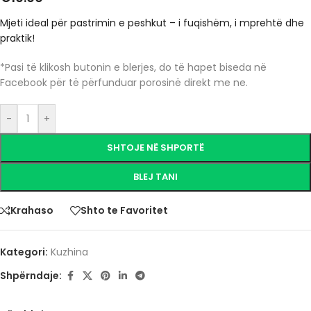
Mjeti ideal për pastrimin e peshkut – i fuqishëm, i mprehtë dhe
praktik!
*Pasi të klikosh butonin e blerjes, do të hapet biseda në
Facebook për të përfunduar porosinë direkt me ne.
-
+
SHTOJE NË SHPORTË
BLEJ TANI
Krahaso
Shto te Favoritet
Kategori:
Kuzhina
Shpërndaje: