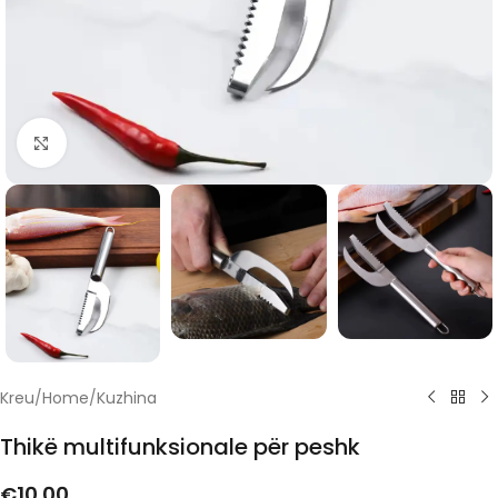
Click to enlarge
Kreu
/
Home
/
Kuzhina
Thikë multifunksionale për peshk
€
10.00