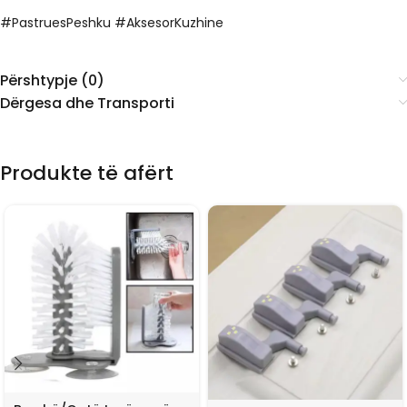
#PastruesPeshku #AksesorKuzhine
Përshtypje (0)
Dërgesa dhe Transporti
Produkte të afërt