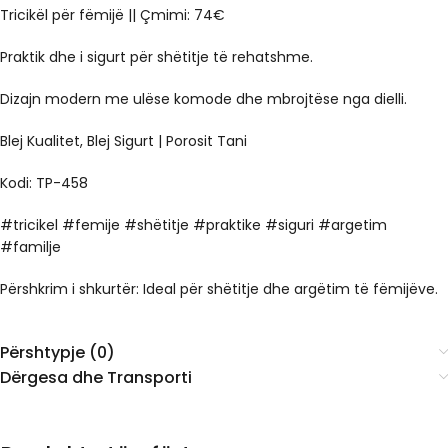
Tricikël për fëmijë || Çmimi: 74€
Praktik dhe i sigurt për shëtitje të rehatshme.
Dizajn modern me ulëse komode dhe mbrojtëse nga dielli.
Blej Kualitet, Blej Sigurt | Porosit Tani
Kodi: TP-458
#tricikel #femije #shëtitje #praktike #siguri #argetim
#familje
Përshkrim i shkurtër: Ideal për shëtitje dhe argëtim të fëmijëve.
Përshtypje (0)
Dërgesa dhe Transporti