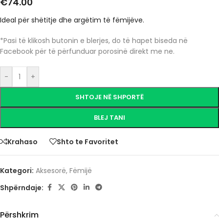
€
74.00
Ideal për shëtitje dhe argëtim të fëmijëve.
*Pasi të klikosh butonin e blerjes, do të hapet biseda në
Facebook për të përfunduar porosinë direkt me ne.
-
+
SHTOJE NË SHPORTË
BLEJ TANI
Krahaso
Shto te Favoritet
Kategori:
Aksesorë
,
Fëmijë
Shpërndaje:
Përshkrim