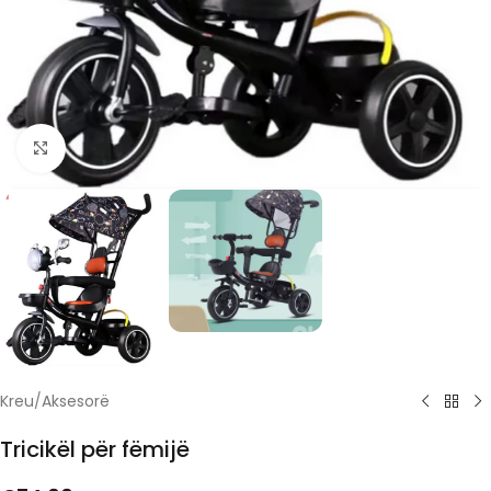
Click to enlarge
Kreu
/
Aksesorë
Tricikël për fëmijë