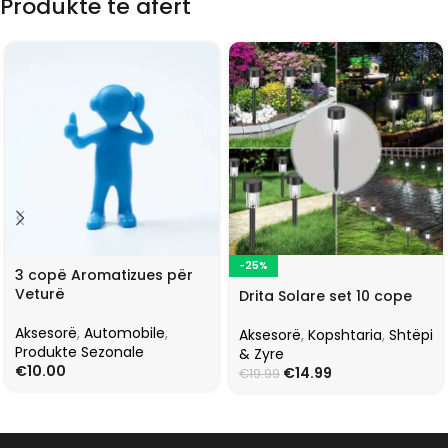
Produkte të afërt
-25%
3 copë Aromatizues për
Veturë
Drita Solare set 10 cope
Aksesorë
,
Automobile
,
Aksesorë
,
Kopshtaria
,
Shtëpi
Produkte Sezonale
& Zyre
€
10.00
€
14.99
€
19.99