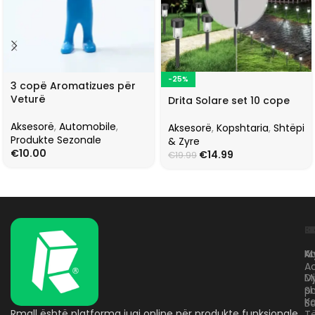
-25%
3 copë Aromatizues për
Veturë
Drita Solare set 10 cope
Aksesorë
,
Automobile
,
Aksesorë
,
Kopshtaria
,
Shtëpi
Produkte Sezonale
& Zyre
€
10.00
€
14.99
€
19.99
L
K
B
Kr
A
M
A
D
M
p
S
Ko
B
Rmall është platforma juaj online për produkte funksionale
T