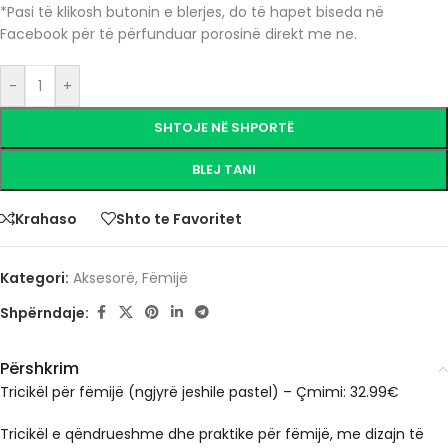
*Pasi të klikosh butonin e blerjes, do të hapet biseda në
Facebook për të përfunduar porosinë direkt me ne.
-
+
SHTOJE NË SHPORTË
BLEJ TANI
Krahaso
Shto te Favoritet
Kategori:
Aksesorë
,
Fëmijë
Shpërndaje:
Përshkrim
Tricikël për fëmijë (ngjyrë jeshile pastel) – Çmimi: 32.99€
Tricikël e qëndrueshme dhe praktike për fëmijë, me dizajn të