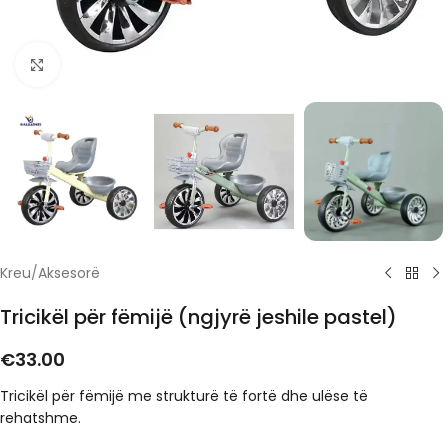
Click to enlarge
Kreu
/
Aksesorë
Tricikël për fëmijë (ngjyrë jeshile pastel)
€
33.00
Tricikël për fëmijë me strukturë të fortë dhe ulëse të
rehatshme.