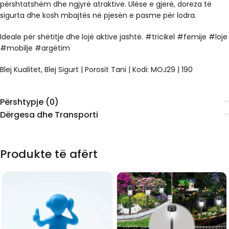
përshtatshëm dhe ngjyrë atraktive. Ulëse e gjerë, doreza të
sigurta dhe kosh mbajtës në pjesën e pasme për lodra.
Ideale për shëtitje dhe lojë aktive jashtë. #tricikel #femije #loje
#mobilje #argëtim
Blej Kualitet, Blej Sigurt | Porosit Tani | Kodi: MOJ29 | 190
Përshtypje (0)
Dërgesa dhe Transporti
Produkte të afërt