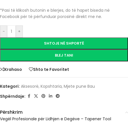
*Pasi të klikosh butonin e blerjes, do të hapet biseda në
Facebook për të përfunduar porosinë direkt me ne.
-
+
SHTOJE NË SHPORTË
BLEJ TANI
Krahaso
Shto te Favoritet
Kategori:
Aksesorë
,
Kopshtaria
,
Mjete pune Bau
Shpërndaje:
Përshkrim
Vegël Profesionale për Lidhjen e Degëve – Tapener Tool