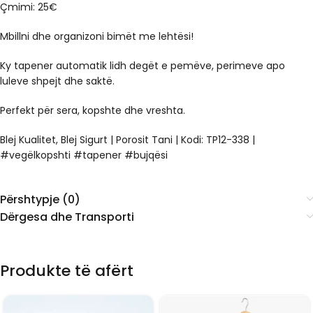
Çmimi: 25€
Mbillni dhe organizoni bimët me lehtësi!
Ky tapener automatik lidh degët e pemëve, perimeve apo
luleve shpejt dhe saktë.
Perfekt për sera, kopshte dhe vreshta.
Blej Kualitet, Blej Sigurt | Porosit Tani | Kodi: TP12-338 |
#vegëlkopshti #tapener #bujqësi
Përshtypje (0)
Dërgesa dhe Transporti
Produkte të afërt