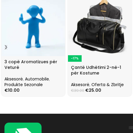
-17%
3 copë Aromatizues për
Çantë Udhëtimi 2-në-1
Veturë
për Kostume
Aksesorë
,
Automobile
,
Aksesorë
,
Oferta & Zbritje
Produkte Sezonale
€
25.00
€
10.00
€
30.00
L
K
B