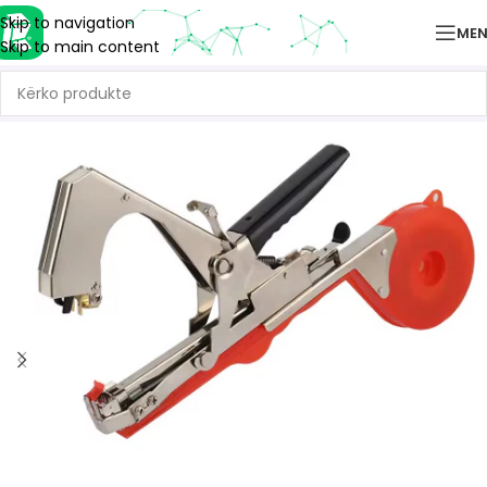
Skip to navigation
ME
Skip to main content