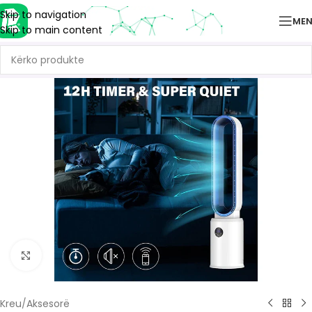
Skip to navigation
ME
Skip to main content
Click to enlarge
Kreu
/
Aksesorë