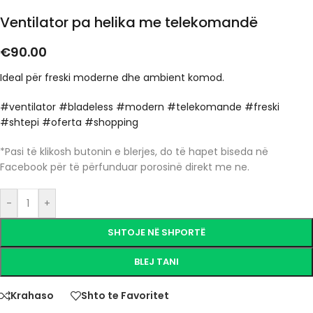
Ventilator pa helika me telekomandë
€
90.00
Ideal për freski moderne dhe ambient komod.
#ventilator #bladeless #modern #telekomande #freski
#shtepi #oferta #shopping
*Pasi të klikosh butonin e blerjes, do të hapet biseda në
Facebook për të përfunduar porosinë direkt me ne.
-
+
SHTOJE NË SHPORTË
BLEJ TANI
Krahaso
Shto te Favoritet