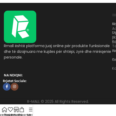
L
K
B
Kr
A
M
A
D
M
p
S
Ko
B
Rmall është platforma juaj online për produkte funksionale
T
A
Pr
dhe të dizajnuara me kujdes për shtëpi, zyrë dhe mirëqenie
personale.
Te
K
K
NA NDIQNI:
Rrjetet Sociale:
R-MALL © 2025 All Rights Reserved.
yefaqja
Favorit
Dyqani
Shporta
Menu