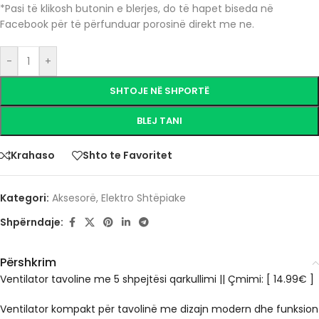
*Pasi të klikosh butonin e blerjes, do të hapet biseda në
Facebook për të përfunduar porosinë direkt me ne.
-
+
SHTOJE NË SHPORTË
BLEJ TANI
Krahaso
Shto te Favoritet
Kategori:
Aksesorë
,
Elektro Shtëpiake
Shpërndaje:
Përshkrim
Ventilator tavoline me 5 shpejtësi qarkullimi || Çmimi: [ 14.99€ ]
Ventilator kompakt për tavolinë me dizajn modern dhe funksion