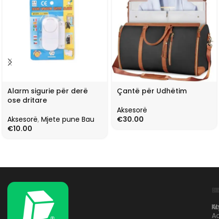
Alarm sigurie për derë
Çantë për Udhëtim
ose dritare
Aksesorë
Aksesorë
,
Mjete pune Bau
€
30.00
€
10.00
L
K
B
Kr
A
M
A