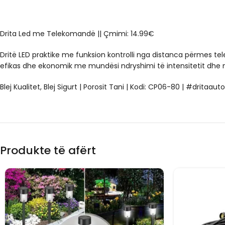
Drita Led me Telekomandë || Çmimi: 14.99€
Dritë LED praktike me funksion kontrolli nga distanca përmes 
efikas dhe ekonomik me mundësi ndryshimi të intensitetit dhe m
Blej Kualitet, Blej Sigurt | Porosit Tani | Kodi: CP06-80 | #drita
Produkte të afërt