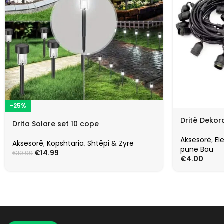
-25%
Dritë Dekora
Drita Solare set 10 cope
Aksesorë
,
El
Aksesorë
,
Kopshtaria
,
Shtëpi & Zyre
pune Bau
€
14.99
€
19.99
€
4.00