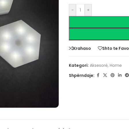
-
+
Krahaso
Shto te Favo
Kategori:
Aksesorë
,
Home
Shpërndaje: