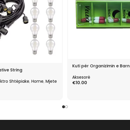
Kuti për Organizimin e Bar
tive String
Aksesorë
ektro Shtëpiake
,
Home
,
Mjete
€
10.00