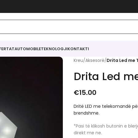
FERTAT
AUTOMOBILE
TEKNOLOGJI
KONTAKTI
Kreu
/
Aksesorë
/
Drita Led me
Drita Led 
€
15.00
Dritë LED me telekomandë për
brendshme.
*Pasi të klikosh butonin e bl
direkt me ne.