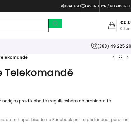
KRAHASO
FAVORIT
HYR / REGJISTRO
€
0.
0
ite
(383) 49 225 2
 Telekomandë
me Telekomandë
 ndriçim praktik dhe të rregullueshëm në ambiente të
erjes, do të hapet biseda në Facebook për të përfunduar porosinë