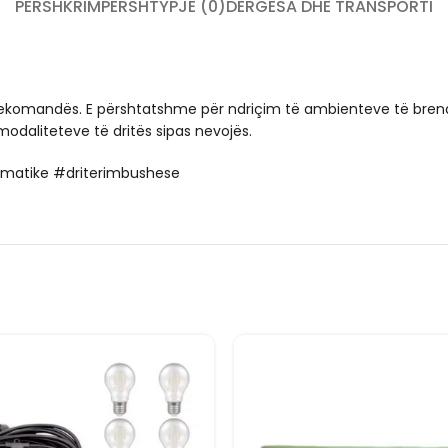
PËRSHKRIM
PËRSHTYPJE (0)
DËRGESA DHE TRANSPORTI
telekomandës. E përshtatshme për ndriçim të ambienteve të bren
odaliteteve të dritës sipas nevojës.
automatike #driterimbushese