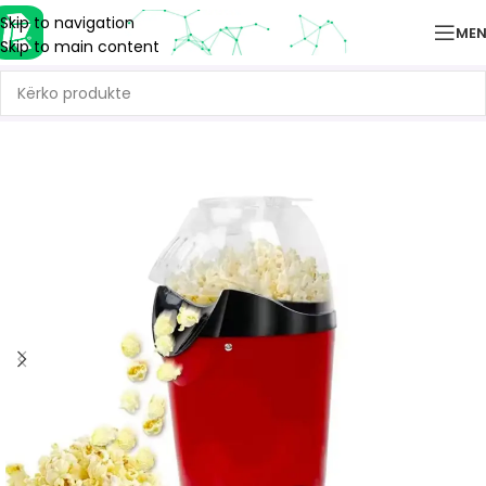
Skip to navigation
ME
Skip to main content