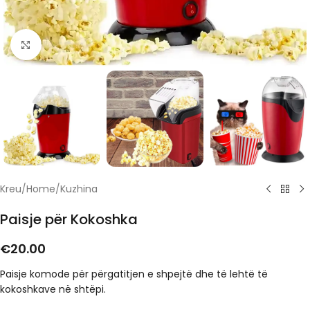
Click to enlarge
Kreu
/
Home
/
Kuzhina
Paisje për Kokoshka
€
20.00
Paisje komode për përgatitjen e shpejtë dhe të lehtë të
kokoshkave në shtëpi.