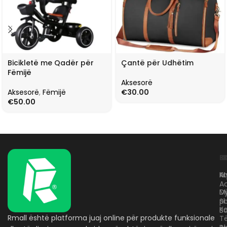
Bicikletë me Qadër për
Çantë për Udhëtim
Fëmijë
Aksesorë
Aksesorë
,
Fëmijë
€
30.00
€
50.00
L
K
B
Kr
A
M
A
D
M
p
S
Ko
B
Rmall është platforma juaj online për produkte funksionale
T