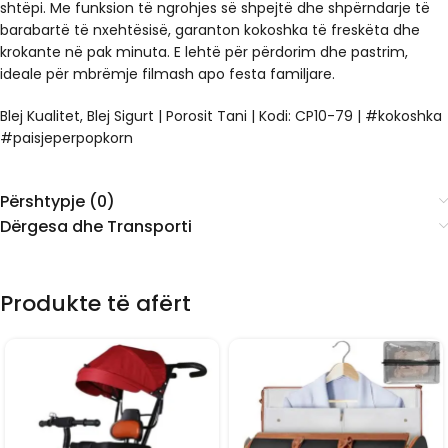
shtëpi. Me funksion të ngrohjes së shpejtë dhe shpërndarje të
barabartë të nxehtësisë, garanton kokoshka të freskëta dhe
krokante në pak minuta. E lehtë për përdorim dhe pastrim,
ideale për mbrëmje filmash apo festa familjare.
Blej Kualitet, Blej Sigurt | Porosit Tani | Kodi: CP10-79 | #kokoshka
#paisjeperpopkorn
Përshtypje (0)
Dërgesa dhe Transporti
Produkte të afërt