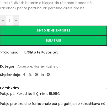
*Pasi të klikosh butonin e blerjes, do të hapet biseda në
Facebook për të përfunduar porosinë direkt me ne.
-
+
SHTOJE NË SHPORTË
BLEJ TANI
Krahaso
Shto te Favoritet
Kategori:
Aksesorë
,
Home
,
Kuzhina
Shpërndaje:
Përshkrim
Paisje për Kokoshka || Çmimi: 19.99€
Paisje praktike dhe funksionale për përgatitjen e kokoshkave në