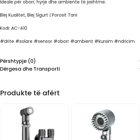
Ideale për oborr, hyrje dhe ambiente të jashtme.
Blej Kualitet, Blej Sigurt | Porosit Tani
Kodi: AC-410
#drite #solare #sensor #oborr #ambient #kursim #ndricim
Përshtypje (0)
Dërgesa dhe Transporti
Produkte të afërt