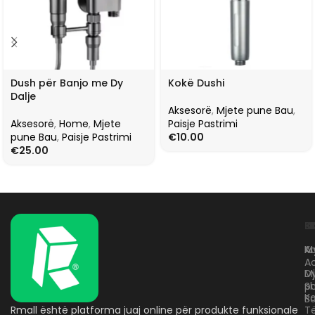
Dush për Banjo me Dy
Kokë Dushi
Dalje
Aksesorë
,
Mjete pune Bau
,
Aksesorë
,
Home
,
Mjete
Paisje Pastrimi
pune Bau
,
Paisje Pastrimi
€
10.00
€
25.00
L
K
B
Kr
A
M
A
D
M
p
S
Ko
B
Rmall është platforma juaj online për produkte funksionale
T