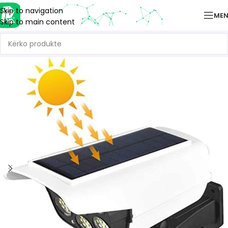
Skip to navigation
ME
Skip to main content