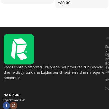
€
10.00
L
K
B
Kr
A
M
A
D
M
p
S
Ko
B
Rmall është platforma juaj online për produkte funksionale
T
A
Pr
dhe të dizajnuara me kujdes për shtëpi, zyrë dhe mirëqenie
personale.
Te
K
K
NA NDIQNI:
Rrjetet Sociale: