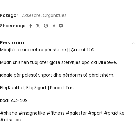
Kategori:
Aksesorë
,
Organizues
Shpërndaje:
Përshkrim
Mbajtëse magnetike për shishe || Çmimi: 12€
Mban shishen tuaj afër gjatë stërvitjes apo aktiviteteve.
Ideale për palestër, sport dhe përdorim të përditshëm.
Blej Kualitet, Blej Sigurt | Porosit Tani
Kodi: AC-409
#shishe #magnetike #fitness #palester #sport #praktike
#aksesore