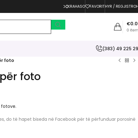
KRAHASO
FAVORIT
HYR / REGJISTRO
€
0.
0
ite
(383) 49 225 2
ër foto
 për foto
 fotove.
erjes, do të hapet biseda në Facebook për të përfunduar porosinë