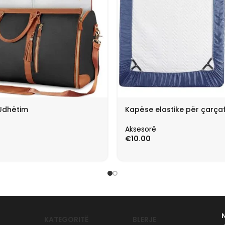
Udhëtim
Kapëse elastike për çarça
Aksesorë
€
10.00
KATEGORITË
BLERJE