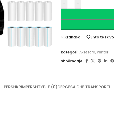
-
+
Krahaso
Shto te Favo
Kategori:
Aksesorë
,
Printer
Shpërndaje:
PËRSHKRIM
PËRSHTYPJE (0)
DËRGESA DHE TRANSPORTI