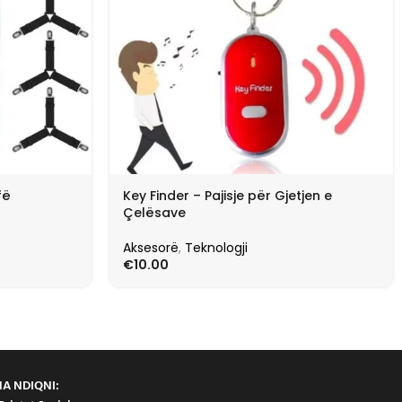
fë
Key Finder – Pajisje për Gjetjen e
Çelësave
Aksesorë
,
Teknologji
€
10.00
NA NDIQNI: