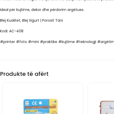
Ideal për kujtime, dekor dhe përdorim argëtues.
Blej Kualitet, Blej Sigurt | Porosit Tani
Kodi: AC-408
#printer #foto #mini #praktike #kujtime #teknologji #argëti
Produkte të afërt