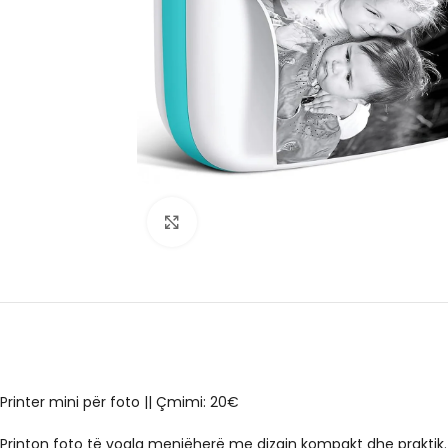
Click to enlarge
Printer mini për foto || Çmimi: 20€
Printon foto të vogla menjëherë me dizajn kompakt dhe praktik.