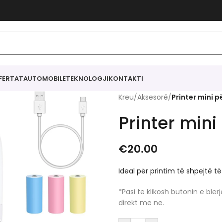
FERTAT
AUTOMOBILE
TEKNOLOGJI
KONTAKTI
Kreu
/
Aksesorë
/
Printer mini p
Printer mini
€
20.00
Ideal për printim të shpejtë të
*Pasi të klikosh butonin e bl
direkt me ne.