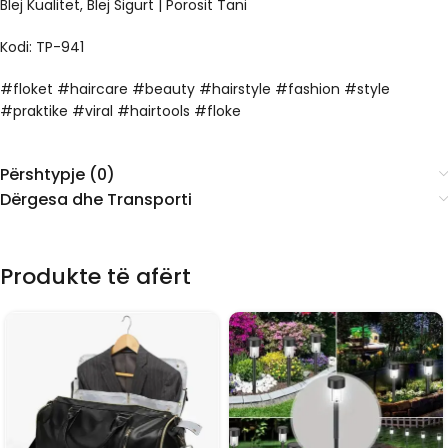
Blej Kualitet, Blej Sigurt | Porosit Tani
Kodi: TP-941
#floket #haircare #beauty #hairstyle #fashion #style
#praktike #viral #hairtools #floke
Përshtypje (0)
Dërgesa dhe Transporti
Produkte të afërt