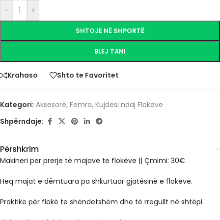
-
+
SHTOJE NË SHPORTË
BLEJ TANI
Krahaso
Shto te Favoritet
Kategori:
Aksesorë
,
Femra
,
Kujdesi ndaj Flokeve
Shpërndaje:
Përshkrim
Makineri për prerje të majave të flokëve || Çmimi: 30€
Heq majat e dëmtuara pa shkurtuar gjatësinë e flokëve.
Praktike për flokë të shëndetshëm dhe të rregullt në shtëpi.