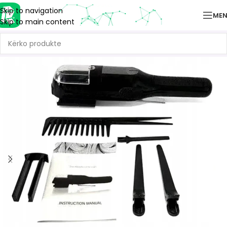
Skip to navigation
ME
Skip to main content