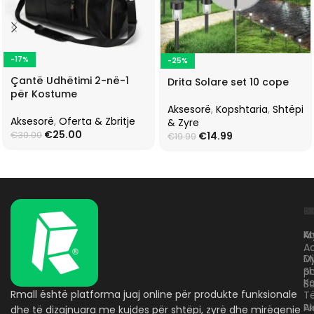
-17%
-25%
Çantë Udhëtimi 2-në-1
Drita Solare set 10 cope
për Kostume
Aksesorë
,
Kopshtaria
,
Shtëpi
Aksesorë
,
Oferta & Zbritje
& Zyre
€
25.00
€
14.99
€
30.00
€
19.99
L
K
B
Kr
A
M
A
D
M
p
S
Ko
B
Rmall është platforma juaj online për produkte funksionale
T
A
Pr
dhe të dizajnuara me kujdes për shtëpi, zyrë dhe mirëqenie