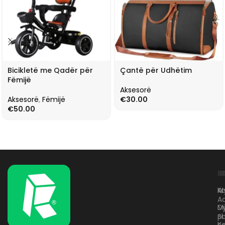
Bicikletë me Qadër për
Çantë për Udhëtim
Fëmijë
Aksesorë
Aksesorë
,
Fëmijë
€
30.00
€
50.00
L
K
B
Kr
A
M
A
D
M
p
S
Ko