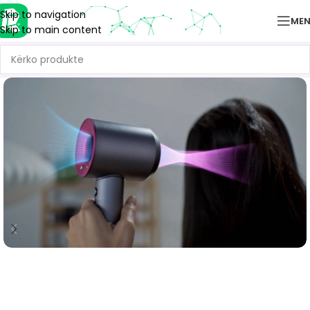
Skip to navigation
ME
Skip to main content