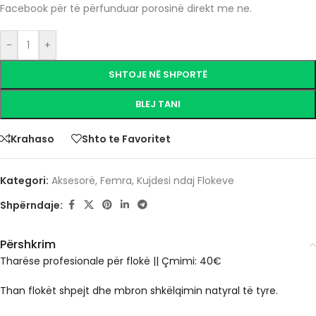
Facebook për të përfunduar porosinë direkt me ne.
-
+
SHTOJE NË SHPORTË
BLEJ TANI
Krahaso
Shto te Favoritet
Kategori:
Aksesorë
,
Femra
,
Kujdesi ndaj Flokeve
Shpërndaje:
Përshkrim
Tharëse profesionale për flokë || Çmimi: 40€
Than flokët shpejt dhe mbron shkëlqimin natyral të tyre.