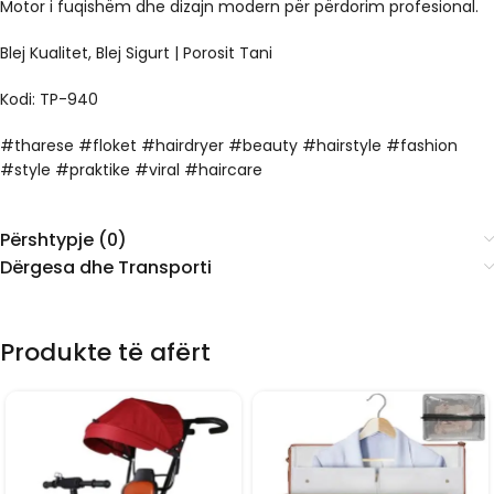
Motor i fuqishëm dhe dizajn modern për përdorim profesional.
Blej Kualitet, Blej Sigurt | Porosit Tani
Kodi: TP-940
#tharese #floket #hairdryer #beauty #hairstyle #fashion
#style #praktike #viral #haircare
Përshtypje (0)
Dërgesa dhe Transporti
Produkte të afërt